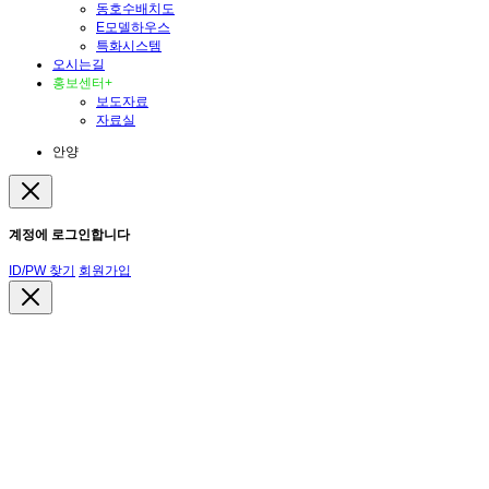
동호수배치도
E모델하우스
특화시스템
오시는길
홍보센터
+
보도자료
자료실
안양
계정에 로그인합니다
ID/PW 찾기
회원가입