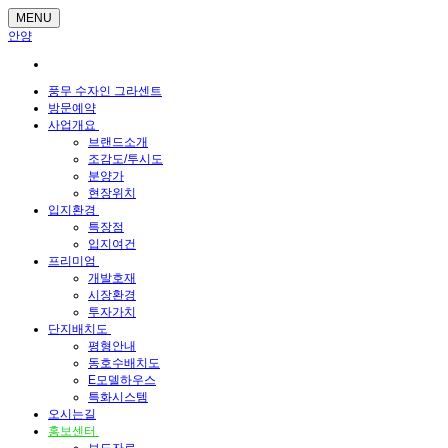
MENU
안양
풍무 수자인 그라센트
방문예약
사업개요
브랜드소개
조감도/투시도
분양가
현장위치
입지환경
특장점
입지여건
프리미엄
개발호재
시장환경
투자가치
단지배치도
평형안내
동호수배치도
E모델하우스
특화시스템
오시는길
홍보센터