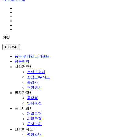
안양
CLOSE
풍무 수자인 그라센트
방문예약
사업개요
+
브랜드소개
조감도/투시도
분양가
현장위치
입지환경
+
특장점
입지여건
프리미엄
+
개발호재
시장환경
투자가치
단지배치도
+
평형안내