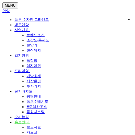
MENU
안양
풍무 수자인 그라센트
방문예약
사업개요
브랜드소개
조감도/투시도
분양가
현장위치
입지환경
특장점
입지여건
프리미엄
개발호재
시장환경
투자가치
단지배치도
평형안내
동호수배치도
E모델하우스
특화시스템
오시는길
홍보센터
보도자료
자료실