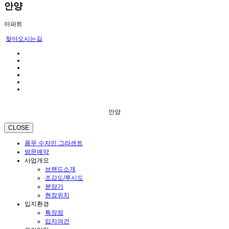
안양
아파트
찾아오시는길
안양
CLOSE
풍무 수자인 그라센트
방문예약
사업개요
브랜드소개
조감도/투시도
분양가
현장위치
입지환경
특장점
입지여건