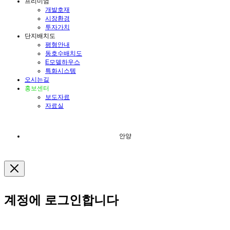
프리미엄
개발호재
시장환경
투자가치
단지배치도
평형안내
동호수배치도
E모델하우스
특화시스템
오시는길
홍보센터
보도자료
자료실
안양
계정에 로그인합니다