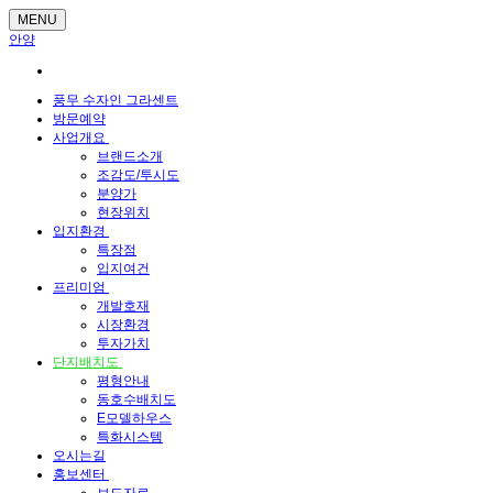
MENU
안양
풍무 수자인 그라센트
방문예약
사업개요
브랜드소개
조감도/투시도
분양가
현장위치
입지환경
특장점
입지여건
프리미엄
개발호재
시장환경
투자가치
단지배치도
평형안내
동호수배치도
E모델하우스
특화시스템
오시는길
홍보센터