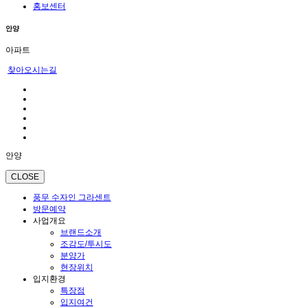
홍보센터
안양
아파트
찾아오시는길
안양
CLOSE
풍무 수자인 그라센트
방문예약
사업개요
브랜드소개
조감도/투시도
분양가
현장위치
입지환경
특장점
입지여건