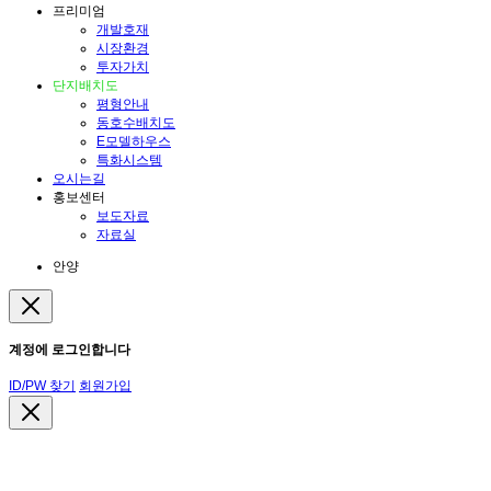
프리미엄
개발호재
시장환경
투자가치
단지배치도
평형안내
동호수배치도
E모델하우스
특화시스템
오시는길
홍보센터
보도자료
자료실
안양
계정에 로그인합니다
ID/PW 찾기
회원가입