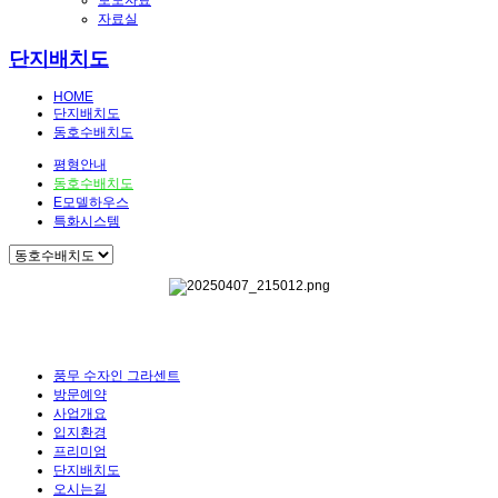
보도자료
자료실
단지배치도
HOME
단지배치도
동호수배치도
평형안내
동호수배치도
E모델하우스
특화시스템
풍무 수자인 그라센트
방문예약
사업개요
입지환경
프리미엄
단지배치도
오시는길